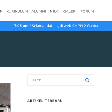
AN
KURIKULUM
ALUMNI
NILAI
GALERI
FORUM
7:05 am
/ Selamat datang di web SMPN 2 Guntur
ARTIKEL TERBARU