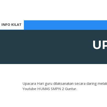
Skip
to
content
INFO KILAT
U
Upacara Hari guru dilaksanakan secara daring melalu
Youtube HUMAS SMPN 2 Guntur.