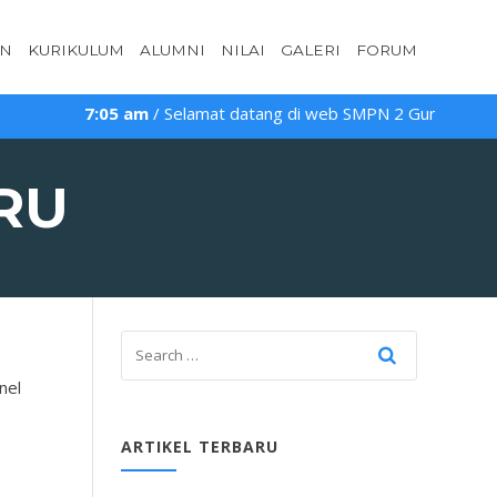
AN
KURIKULUM
ALUMNI
NILAI
GALERI
FORUM
7:05 am
/ Selamat datang di web SMPN 2 Guntur
RU
nel
ARTIKEL TERBARU