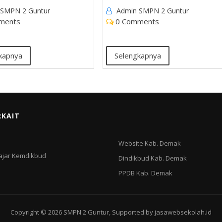
 SMPN 2 Guntur
Admin SMPN 2 Guntur
ments
0 Comments
kapnya
Selengkapnya
RKAIT
d
Website Kab. Demak
ajar Kemdikbud
Dindikbud Kab. Demak
PPDB Kab. Demak
Copyright © 2026
SMPN 2 Guntur
, Supported by
jasawebsekolah.id