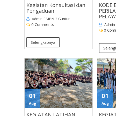
Kegiatan Konsultasi dan
KODE 
Pengaduan
PERIL
PELAY
Admin SMPN 2 Guntur
0 Comments
Admin
0 Com
Selengkapnya
Seleng
01
01
Aug
Aug
KEGIATAN LATIHAN
KEGIAT