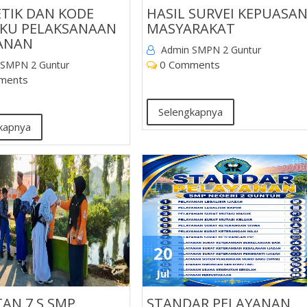
ETIK DAN KODE
HASIL SURVEI KEPUASA
AKU PELAKSANAAN
MASYARAKAT
ANAN
Admin SMPN 2 Guntur
0 Comments
 SMPN 2 Guntur
ments
Selengkapnya
kapnya
20
Jul
AN 7 S SMP
STANDAR PELAYANAN