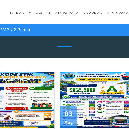
BERANDA
PROFIL
ADIWIYATA
SARPRAS
KESISWA
N 2 Guntur
03
Aug