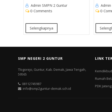
Admin SMPN 2 Guntur
Admin
0 Comments
0 Com
Selengkapnya
Seleng
SMP NEGERI 2 GUNTUR
LINK TE
Tlogorejo, Guntur, Kab. Demak, Jawa Tengah,
Kemdikbu
59565
Rumah Bel
08112745987
PDK Jateng
info@smp2guntur-demak.sch.id